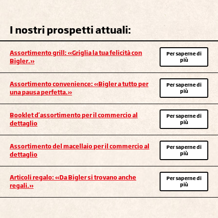
I nostri prospetti attuali:
Assortimento grill: «Griglia la tua felicità con
Per saperne di
più
Bigler.»
Assortimento convenience: «Bigler a tutto per
Per saperne di
più
una pausa perfetta.»
Booklet d'assortimento per il commercio al
Per saperne di
più
dettaglio
Assortimento del macellaio per il commercio al
Per saperne di
più
dettaglio
Articoli regalo: «Da Bigler si trovano anche
Per saperne di
più
regali.»