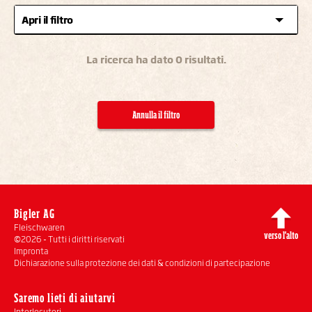
Apri il filtro
La ricerca ha dato 0 risultati.
Annulla il filtro
Bigler AG
Fleischwaren
verso l'alto
©2026 - Tutti i diritti riservati
Impronta
Dichiarazione sulla protezione dei dati & condizioni di partecipazione
Saremo lieti di aiutarvi
Interlocutori