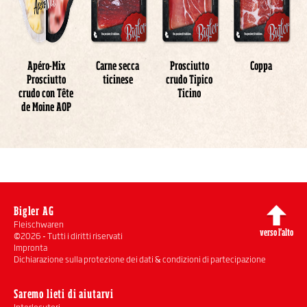
a
Apéro-Mix
Carne secca
Prosciutto
Coppa
Prosciutto
ticinese
crudo Tipico
crudo con Tête
Ticino
de Moine AOP
Bigler AG
Fleischwaren
verso l'alto
©2026 - Tutti i diritti riservati
Impronta
Dichiarazione sulla protezione dei dati & condizioni di partecipazione
Saremo lieti di aiutarvi