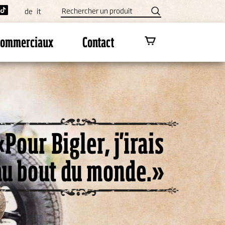
de
it
 commerciaux
Contact
«Pour Bigler, j'irais
au bout du monde.»