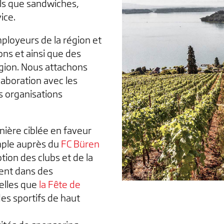
els que sandwiches,
vice.
ployeurs de la région et
ns et ainsi que des
égion. Nous attachons
aboration avec les
es organisations
ière ciblée en faveur
emple auprès du
FC Büren
tion des clubs et de la
ent dans des
telles que
la Fête de
des sportifs de haut