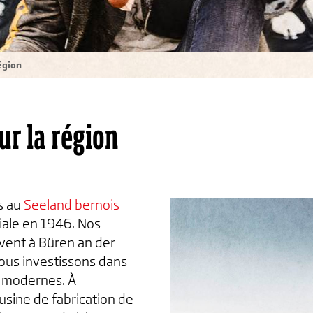
égion
r la région
s au
Seeland bernois
liale en 1946. Nos
uvent à Büren an der
ous investissons dans
il modernes. À
usine de fabrication de