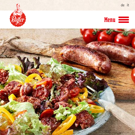
de
it
Menu