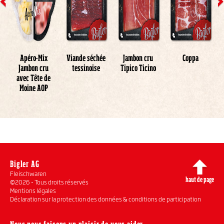
a
Apéro-Mix
Viande séchée
Jambon cru
Coppa
u
Jambon cru
tessinoise
Tipico Ticino
avec Tête de
Moine AOP
Bigler AG
Fleischwaren
haut de page
©2026 - Tous droits réservés
Mentions légales
Déclaration sur la protection des données & conditions de participation