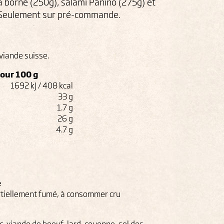
a borne (250g), salami Panino (275g) et
. Seulement sur pré-commande.
viande suisse.
pour 100 g
1692 kJ / 408 kcal
33 g
1.7 g
26 g
4.7 g
e
artiellement fumé, à consommer cru