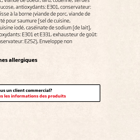
, viande de boeuf, lard, couenne, sel des
glucose, antioxydants: E301, conservateur:
cisse à la borne (viande de porc, viande de
rité pour saumure [sel de cuisine,
uisine iodé, caséinate de sodium [de lait],
tioxydants: E301 et E331, exhausteur de goût:
servateur: E252), Enveloppe non
nes allergiques
us un client commercial?
es les informations des produits