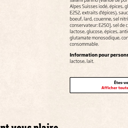
salami panino (viande de porc
Alpes Suisses iodé, épices, 
E252, extraits d'épices), sau
boeuf, lard, couenne, sel nit
conservateur: E250], sel de c
lactose, glucose, épices, an
glutamate monosodique, con
consommable.
Information pour person
lactose, lait.
Êtes-vo
Afficher tout