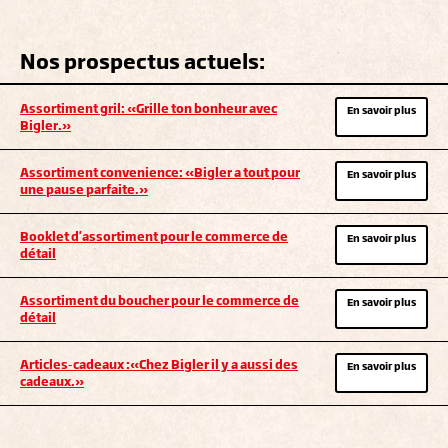
Nos prospectus actuels:
Assortiment gril: «Grille ton bonheur avec
En savoir plus
Bigler.»
Assortiment convenience: «Bigler a tout pour
En savoir plus
une pause parfaite.»
Booklet d'assortiment pour le commerce de
En savoir plus
détail
Assortiment du boucher pour le commerce de
En savoir plus
détail
Articles-cadeaux :«Chez Bigler il y a aussi des
En savoir plus
cadeaux.»