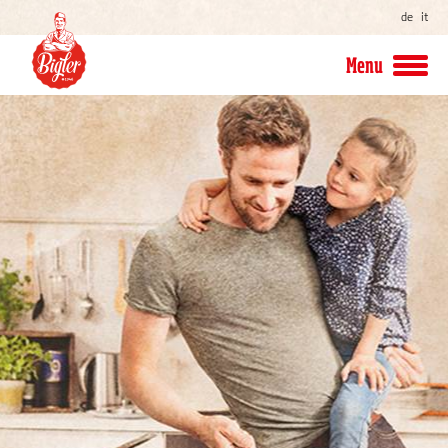
de
it
Menu