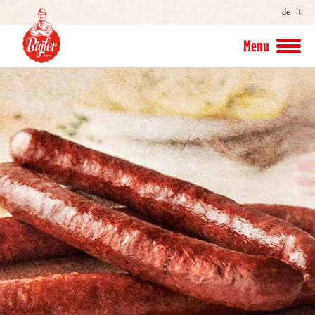
de
it
Menu