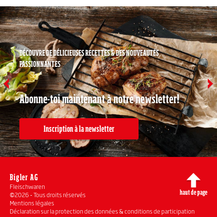
DÉCOUVRE DE DÉLICIEUSES RECETTES & DES NOUVEAUTÉS
PASSIONNANTES
Abonne-toi maintenant à notre newsletter!
Inscription à la newsletter
Bigler AG
Fleischwaren
haut de page
©2026 - Tous droits réservés
Mentions légales
Déclaration sur la protection des données & conditions de participation