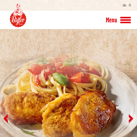
de
it
Menu