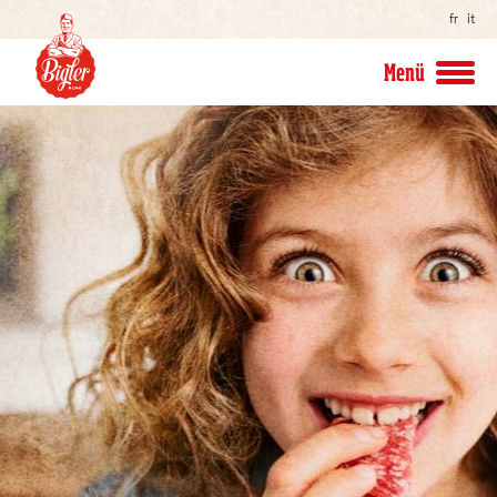
fr
it
Menü