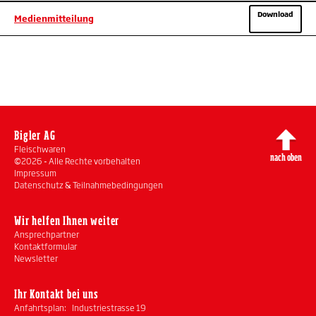
Download
Medienmitteilung
Bigler AG
Fleischwaren
nach oben
©2026 - Alle Rechte vorbehalten
Impressum
Datenschutz & Teilnahmebedingungen
Wir helfen Ihnen weiter
Ansprechpartner
Kontaktformular
Newsletter
Ihr Kontakt bei uns
Anfahrtsplan:
Industriestrasse 19