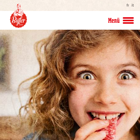
fr
it
Menü