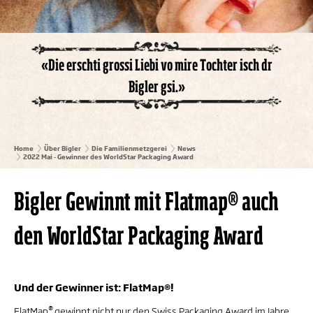
«Die erschti grossi Liebi vo mire Tochter isch dr
Bigler gsi.»
Home
Über Bigler
Die Familienmetzgerei
News
2022 Mai - Gewinner des WorldStar Packaging Award
Bigler Gewinnt mit Flatmap® auch
den WorldStar Packaging Award
Und der Gewinner ist: FlatMap
®
!
®
FlatMap
gewinnt nicht nur den Swiss Packaging Award im Jahre