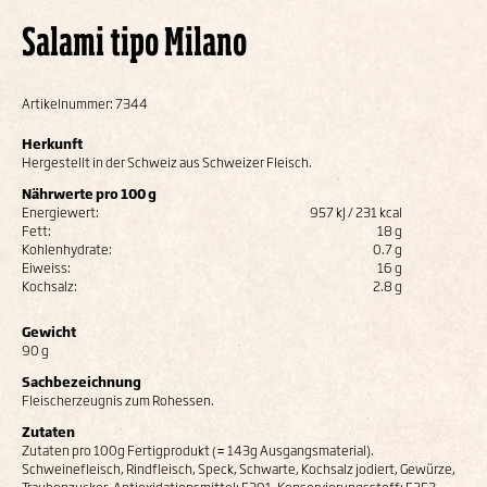
Salami tipo Milano
Artikelnummer: 7344
Herkunft
Hergestellt in der Schweiz aus Schweizer Fleisch.
Nährwerte pro 100 g
Energiewert:
957 kJ / 231 kcal
Fett:
18 g
Kohlenhydrate:
0.7 g
Eiweiss:
16 g
Kochsalz:
2.8 g
Gewicht
90 g
Sachbezeichnung
Fleischerzeugnis zum Rohessen.
Zutaten
Zutaten pro 100g Fertigprodukt (= 143g Ausgangsmaterial).
Schweinefleisch, Rindfleisch, Speck, Schwarte, Kochsalz jodiert, Gewürze,