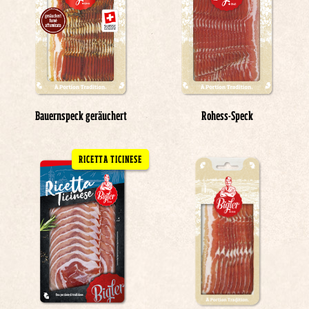
Bauernspeck geräuchert
Rohess-Speck
RICETTA TICINESE