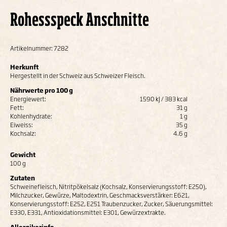
Rohessspeck Anschnitte
Artikelnummer: 7282
Herkunft
Hergestellt in der Schweiz aus Schweizer Fleisch.
Nährwerte pro 100 g
Energiewert:
1590 kJ / 383 kcal
Fett:
31 g
Kohlenhydrate:
1 g
Eiweiss:
35 g
Kochsalz:
4.6 g
Gewicht
100 g
Zutaten
Schweinefleisch, Nitritpökelsalz (Kochsalz, Konservierungsstoff: E250),
Milchzucker, Gewürze, Maltodextrin, Geschmacksverstärker: E621,
Konservierungsstoff: E252, E251 Traubenzucker, Zucker, Säuerungsmittel:
E330, E331, Antioxidationsmittel: E301, Gewürzextrakte.