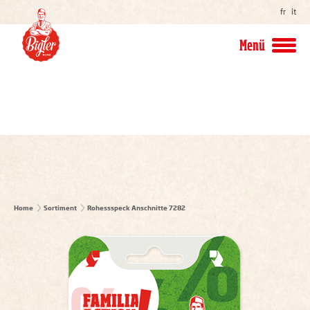
fr
it
Menü
Home
Sortiment
Rohessspeck Anschnitte 7282