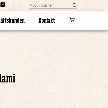
fr
it
häftskunden
Kontakt
alami