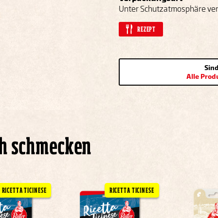
Unter Schutzatmosphäre ver
REZEPT
Sin
Alle Pro
ch schmecken
RICETTA TICINESE
RICETTA TICINESE