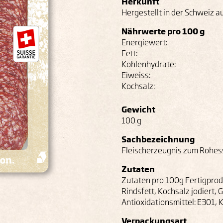
Herkunft
Hergestellt in der Schweiz a
Nährwerte pro 100 g
Energiewert:
Fett:
Kohlenhydrate:
Eiweiss:
Kochsalz:
Gewicht
100 g
Sachbezeichnung
Fleischerzeugnis zum Rohes
Zutaten
Zutaten pro 100g Fertigprodu
Rindsfett, Kochsalz jodiert,
Antioxidationsmittel: E301,
Verpackungsart