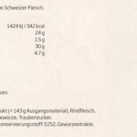
us Schweizer Fleisch.
1424 kJ / 342 kcal
24 g
1.5 g
30 g
4.7 g
sen.
kt (= 143 g Ausgangsmaterial). Rindfleisch,
 Gewürze, Traubenzucker,
 Konservierungsstoff: E252, Gewürzextrakte.