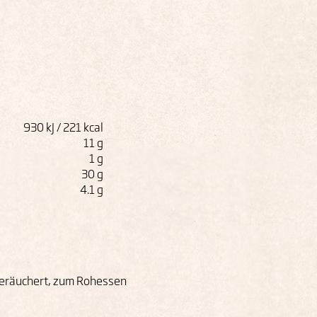
930 kJ / 221 kcal
11 g
1 g
30 g
4.1 g
eräuchert, zum Rohessen