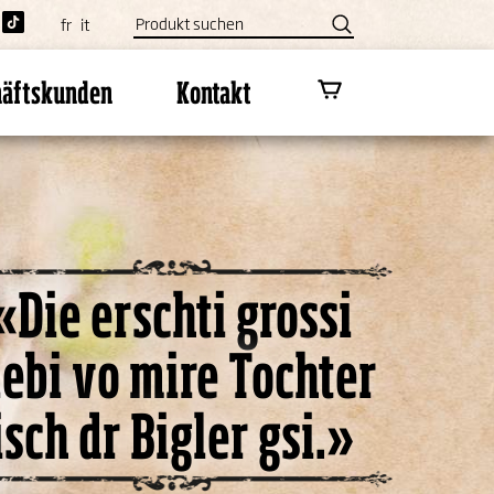
fr
it
häftskunden
Kontakt
«Die erschti grossi
iebi vo mire Tochter
isch dr Bigler gsi.»