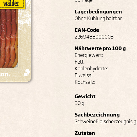
36 Tage
Lagerbedingungen
Ohne Kühlung haltbar
EAN-Code
2269488000003
Nährwerte pro 100 g
Energiewert:
Fett:
Kohlenhydrate:
Eiweiss:
Kochsalz:
Gewicht
90 g
Sachbezeichnung
SchweineFleischerzeugnis g
Zutaten