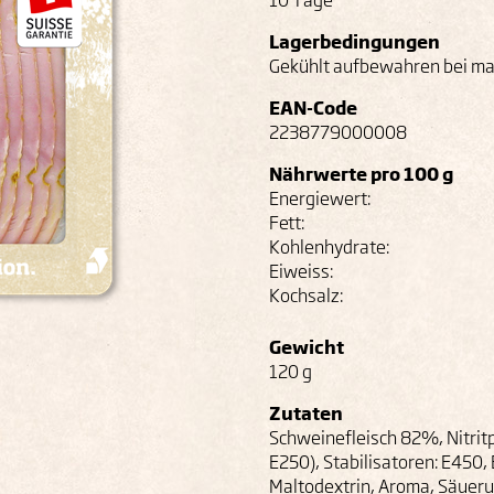
10 Tage
Lagerbedingungen
Gekühlt aufbewahren bei max
EAN-Code
2238779000008
Nährwerte pro 100 g
Energiewert:
Fett:
Kohlenhydrate:
Eiweiss:
Kochsalz:
Gewicht
120 g
Zutaten
Schweinefleisch 82%, Nitrit
E250), Stabilisatoren: E450, 
Maltodextrin, Aroma, Säueru