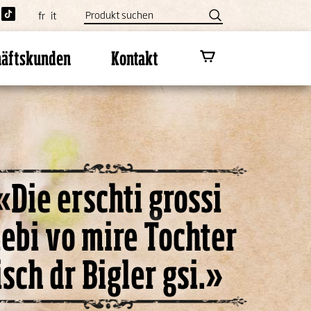
fr
it
häftskunden
Kontakt
«Die erschti grossi
iebi vo mire Tochter
isch dr Bigler gsi.»