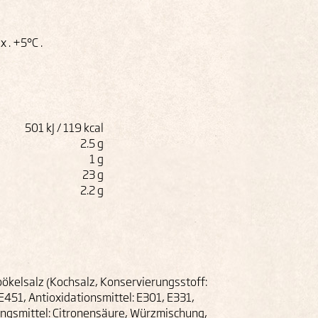
 . +5°C .
501 kJ / 119 kcal
2.5 g
1 g
23 g
2.2 g
pökelsalz (Kochsalz, Konservierungsstoff:
E451, Antioxidationsmittel: E301, E331,
ngsmittel: Citronensäure, Würzmischung,