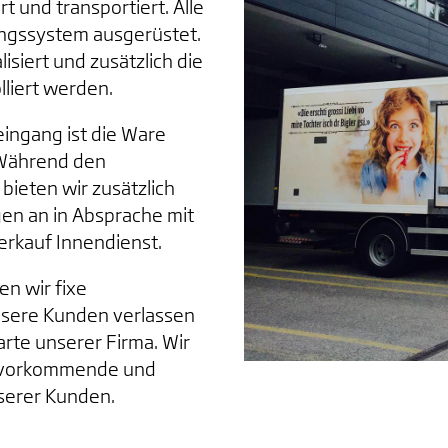
 und transportiert. Alle
ungssystem ausgerüstet.
isiert und zusätzlich die
liert werden.
eingang ist die Ware
 Während den
ieten wir zusätzlich
gen an in Absprache mit
erkauf Innendienst.
n wir fixe
unsere Kunden verlassen
arte unserer Firma. Wir
zuvorkommende und
nserer Kunden.