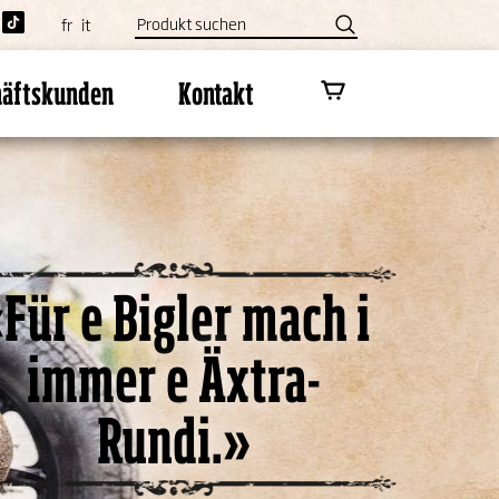
fr
it
häftskunden
Kontakt
Für e Bigler mach i
immer e Äxtra-
Rundi.»