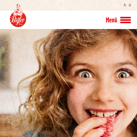
fr
it
Menü